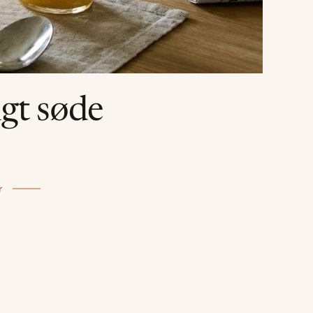
igt søde
r