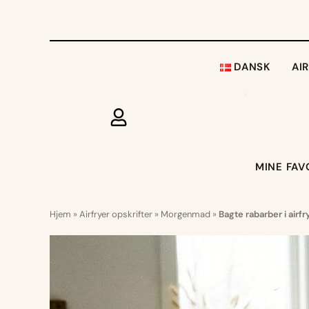
DANSK
AI
MINE FAV
Hjem
»
Airfryer opskrifter
»
Morgenmad
»
Bagte rabarber i airfr