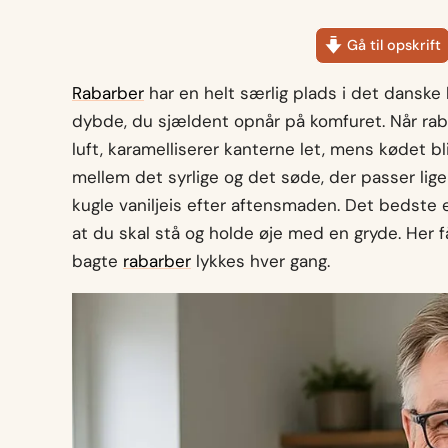
Gå til opskrift
Rabarber
har en helt særlig plads i det danske k
dybde, du sjældent opnår på komfuret. Når rab
luft, karamelliserer kanterne let, mens kødet bl
mellem det syrlige og det søde, der passer lig
kugle vaniljeis efter aftensmaden. Det bedste e
at du skal stå og holde øje med en gryde. He
bagte
rabarber
lykkes hver gang.