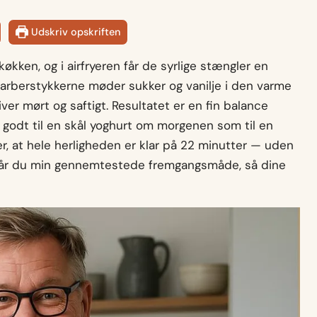
Udskriv opskriften
økken, og i airfryeren får de syrlige stængler en
arberstykkerne møder sukker og vanilje i den varme
iver mørt og saftigt. Resultatet er en fin balance
e godt til en skål yoghurt om morgenen som til en
r, at hele herligheden er klar på 22 minutter — uden
r får du min gennemtestede fremgangsmåde, så dine