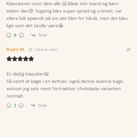
Klassikeren over dem alle
🤗
Både min mand og børn
elsker den
😍
Topping blev super sprød og cremet, var
ellers lidt spændt på om det blev for hårdt, men det blev
lige som det skulle være
😀
Svar
6
Bodil M.
2 flere år siden
En dejlig klassiker😃
Så nemt at bage i en airfryer, også denne skønne kage,
selvom jeg selv mest fortrækker chokolade varianten
normalt.
Svar
2