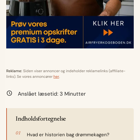
Reklame:
Siden viser annoncer og indeholder reklamelinks (affiliate-
links). Se vores annoncører
her
.
Anslået læsetid:
3
Minutter
Indholdsfortegnelse
Hvad er historien bag drømmekagen?