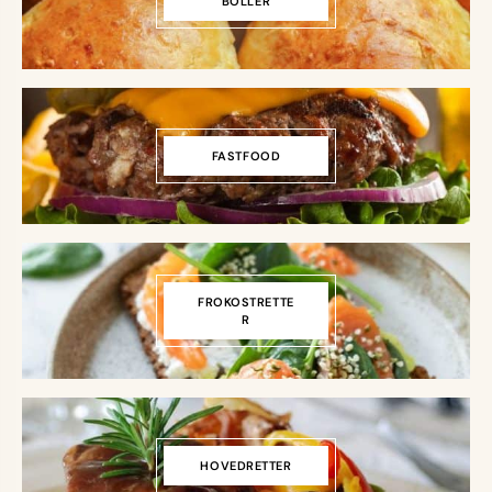
BOLLER
FASTFOOD
FROKOSTRETTE
R
HOVEDRETTER